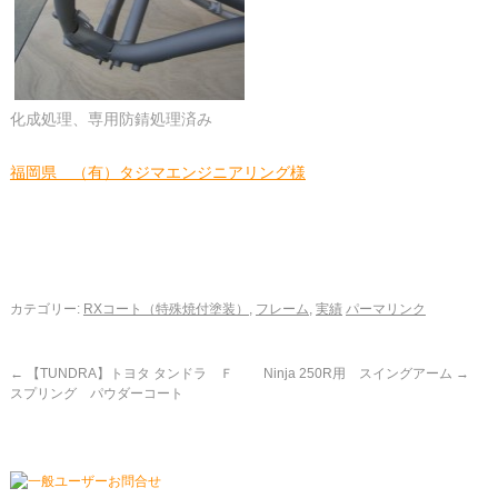
化成処理、専用防錆処理済み
福岡県 （有）タジマエンジニアリング様
カテゴリー:
RXコート（特殊焼付塗装）
,
フレーム
,
実績
パーマリンク
←
【TUNDRA】トヨタ タンドラ Ｆ
Ninja 250R用 スイングアーム
→
スプリング パウダーコート