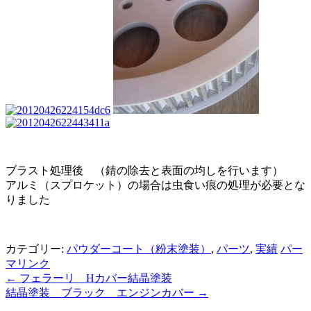
ブラスト処理後 （錆の除去と表面の均しを行います）
アルミ（スプロケット）の場合は虫食い痕の処理が必要とな
りました
カテゴリー:
パウダーコート（粉末塗装）
,
パーツ
,
実績
パー
マリンク
←
フェラーリ Hカバー結晶塗装
結晶塗装 ブラック エンジンカバー
→