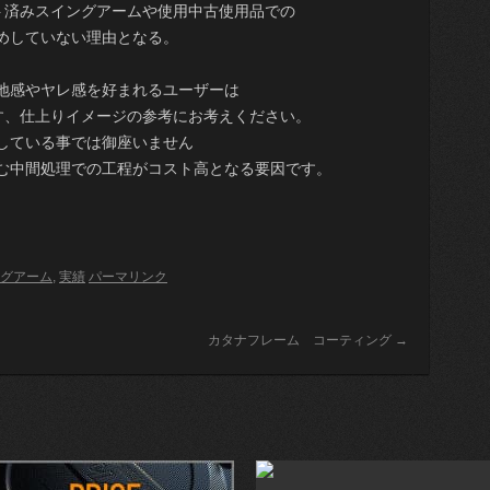
ト済みスイングアームや使用中古使用品での
めしていない理由となる。
地感やヤレ感を好まれるユーザーは
す、仕上りイメージの参考にお考えください。
している事では御座いません
む中間処理での工程がコスト高となる要因です。
グアーム
,
実績
パーマリンク
カタナフレーム コーティング
→