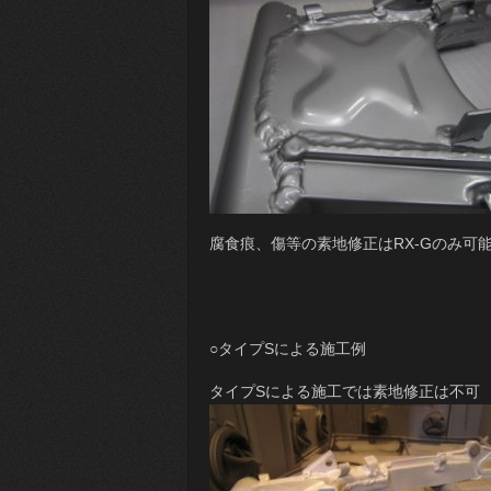
腐食痕、傷等の素地修正はRX-Gのみ可
○タイプSによる施工例
タイプSによる施工では素地修正は不可