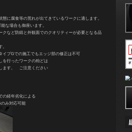
状態に腐食等の荒れが出てきているワークに適します。
可能な場合も御座います。
ークなど防錆と外観面でのクオリティーが必要となる品
す。
タイプGでの施工でもエッジ部の修正は不可
しを行ったワークの殆どは
します。 ご注意ください
での経年劣化による
 Gのみ対応可能