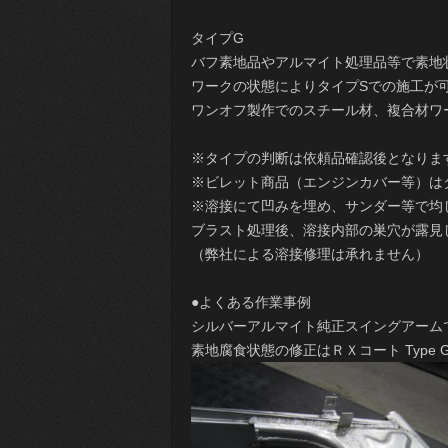
タイプG
バフ素地品やアルマイト処理品等で素地
ワークの状態によりタイプSでの施工が
ワンオフ製作でのスチール材、複合材ワ
※タイプの判断は依頼品確認後となりま
※ビレット商品（エンジンカバー等）は
※溶接にて凹みを埋め、サンダー等で均
ブラスト処理後、溶接内部の巣穴が露見
（弊社による溶接修理は承れません）
●よくある作業事例
シルバーアルマイト純正スイングアーム
素地腐食状態の修正はＲＸコート Type