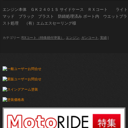
エンジン本体 ＧＫ２４０１Ｓ サイドケース ＲＸコート ライト
マッド ブラック ブラスト 防錆処理済み ポート内 ウエットブラ
スト処理 （有）エムエスセーリング様
カテゴリー:
RXコート（特殊焼付塗装）
,
エンジン
,
ガンコート
,
実績
|