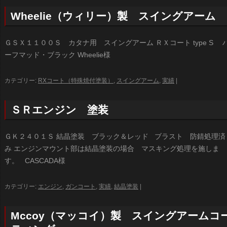
Wheelie（ウィリー）製 スイングアーム
ＧＳＸ１１００Ｓ カタナ用 スイングアーム ＲＸコート type S 
ーフマッド・ブラック Wheelie様
カテゴリー:
RXコート（特殊焼付塗装）
,
スイングアーム
,
実績
|
ＳＲエンジン 塗装
ＧＫ２４０１Ｓ 結晶塗装 ブラック＆レッド ブラスト 防錆処理済
み エンジンマウント部は結晶塗装の場合 マスキング処理を施しま
す。 CASCADA様
カテゴリー:
エンジン
,
ガンコート
,
実績
,
結晶塗装
|
Mccoy（マッコイ）製 スイングアームコ