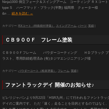
Ninja1000 倒立フォーク＆スイングアーム コーティング ＲＸコート
type S ハーフマッド・ブラック(半艶) 福岡県 クォーター様
&n …
続きを読む
→
カテゴリー:
RXコート（特殊焼付塗装）
,
スイングアーム
,
パーツ
,
実績
|
ＣＢ９００Ｆ フレーム塗装
ＣＢ９００Ｆフレーム パウダーコーティング ＨＤブラック ブ
ラスト、専用防錆処理済み (有)タジマエンジニアリング様
カテゴリー:
パウダーコート（粉末塗装）
,
フレーム
,
実績
|
ファントラックデイ 開催のお知らせ♪
ピレリジャパンより9月22日「HSR九州」にて行われるファントラッ
デイのご案内です。 ただ「速く」走ることを目的とするのではなく、