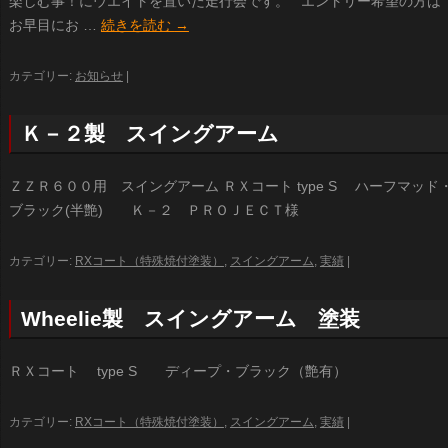
楽しむ事！にウエイトを置いた走行会です。 エントリー希望の方
お早目にお …
続きを読む
→
カテゴリー:
お知らせ
|
Ｋ－２製 スイングアーム
ＺＺＲ６００用 スイングアーム ＲＸコート type S ハーフマッド
ブラック(半艶) Ｋ－２ ＰＲＯＪＥＣＴ様
カテゴリー:
RXコート（特殊焼付塗装）
,
スイングアーム
,
実績
|
Wheelie製 スイングアーム 塗装
ＲＸコート type S ディープ・ブラック（艶有）
カテゴリー:
RXコート（特殊焼付塗装）
,
スイングアーム
,
実績
|